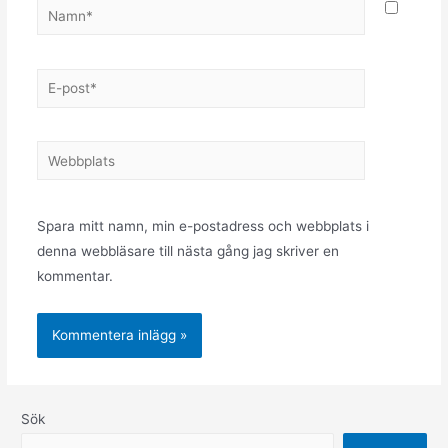
Spara mitt namn, min e-postadress och webbplats i
denna webbläsare till nästa gång jag skriver en
kommentar.
Sök