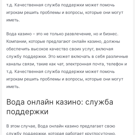
т.д. Качественная служба поддержки может помочь
игрокам решить проблемы и вопросы, которые они могут
иметь.
Вода казино – это не только развлечение, но и бизнес.
Компании, которые предлагают онлайн казино, должны
обеспечить высокое качество своих услуг, включая
службу поддержки. Это может включать в себя различные
каналы связи, такие как чат, электронная почта, телефон и
т.д. Качественная служба поддержки может помочь
игрокам решить проблемы и вопросы, которые они могут
иметь.
Вода онлайн казино: служба
поддержки
В этом случае, Вода онлайн казино предлагает свою
службу поддержки, которая работает круглосуточно,