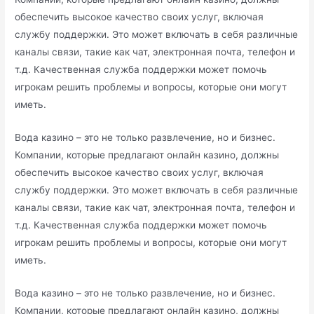
обеспечить высокое качество своих услуг, включая
службу поддержки. Это может включать в себя различные
каналы связи, такие как чат, электронная почта, телефон и
т.д. Качественная служба поддержки может помочь
игрокам решить проблемы и вопросы, которые они могут
иметь.
Вода казино – это не только развлечение, но и бизнес.
Компании, которые предлагают онлайн казино, должны
обеспечить высокое качество своих услуг, включая
службу поддержки. Это может включать в себя различные
каналы связи, такие как чат, электронная почта, телефон и
т.д. Качественная служба поддержки может помочь
игрокам решить проблемы и вопросы, которые они могут
иметь.
Вода казино – это не только развлечение, но и бизнес.
Компании, которые предлагают онлайн казино, должны