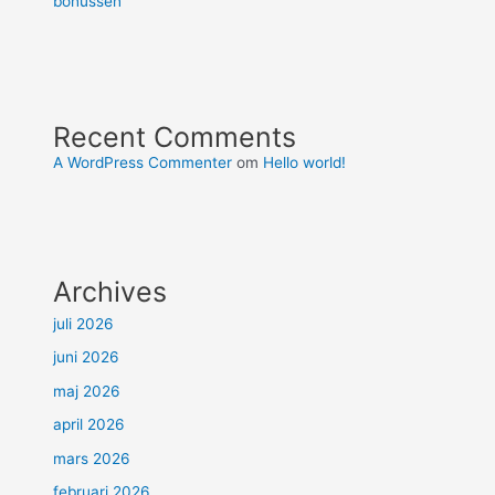
bonussen
Recent Comments
A WordPress Commenter
om
Hello world!
Archives
juli 2026
juni 2026
maj 2026
april 2026
mars 2026
februari 2026