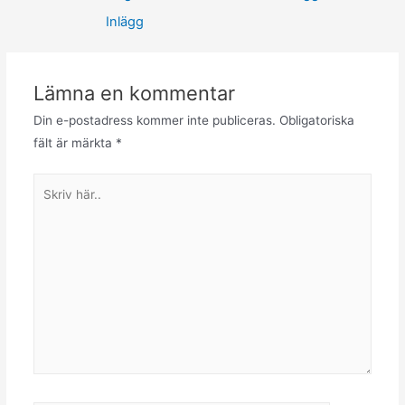
Inlägg
Lämna en kommentar
Din e-postadress kommer inte publiceras.
Obligatoriska
fält är märkta
*