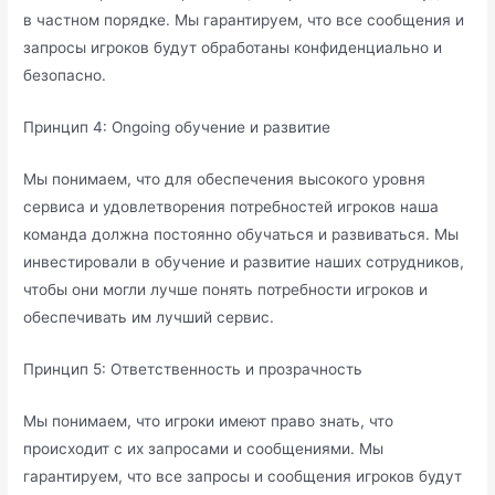
в частном порядке. Мы гарантируем, что все сообщения и
запросы игроков будут обработаны конфиденциально и
безопасно.
Принцип 4: Оngoing обучение и развитие
Мы понимаем, что для обеспечения высокого уровня
сервиса и удовлетворения потребностей игроков наша
команда должна постоянно обучаться и развиваться. Мы
инвестировали в обучение и развитие наших сотрудников,
чтобы они могли лучше понять потребности игроков и
обеспечивать им лучший сервис.
Принцип 5: Ответственность и прозрачность
Мы понимаем, что игроки имеют право знать, что
происходит с их запросами и сообщениями. Мы
гарантируем, что все запросы и сообщения игроков будут