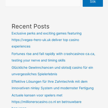
Sök
Recent Posts
Exclusive perks and exciting games featuring
https://vegas–hero-uk.uk deliver top casino
experiences
Fortunes rise and fall rapidly with crashcasinos-ca.ca,
testing your nerve and timing skills
Glückliche Gewinnchancen und slotsdj casino für ein
unvergessliches Spielerlebnis
Effektive Lösungen für Ihre Zahntechnik mit dem
innovativen ninlay System und modernster Fertigung
Actuele kansen voor spelers met
https://millionerscasino.co.nl en betrouwbare