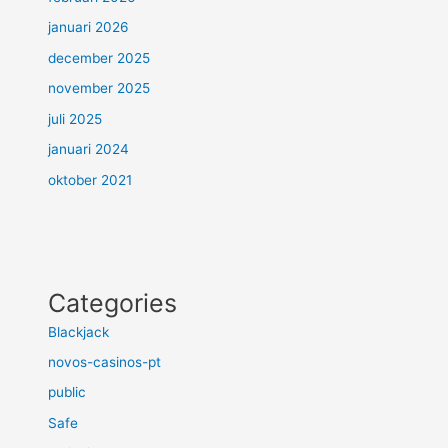
januari 2026
december 2025
november 2025
juli 2025
januari 2024
oktober 2021
Categories
Blackjack
novos-casinos-pt
public
Safe