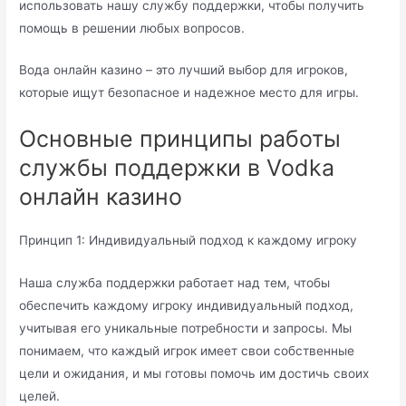
использовать нашу службу поддержки, чтобы получить
помощь в решении любых вопросов.
Вода онлайн казино – это лучший выбор для игроков,
которые ищут безопасное и надежное место для игры.
Основные принципы работы
службы поддержки в Vodka
онлайн казино
Принцип 1: Индивидуальный подход к каждому игроку
Наша служба поддержки работает над тем, чтобы
обеспечить каждому игроку индивидуальный подход,
учитывая его уникальные потребности и запросы. Мы
понимаем, что каждый игрок имеет свои собственные
цели и ожидания, и мы готовы помочь им достичь своих
целей.