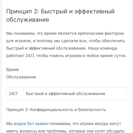
Принцип 2: Быстрый и эффективный
обслуживание
Мы понимаем, что время является критическим фактором
для игроков, и поэтому мы сделали все, чтобы обеспечить
быстрый и эффективный обслуживание. Наша команда
работает 24/7, чтобы помочь игрокам в любое время суток.
Время
Обслуживание
24/7
Быстрый и эффективный обслуживание
Принцип 3: Конфиденциальность и безопасность
Мы
водка бет казино
понимаем, что игроки иногда могут
иметь вопросы или проблемы, которые они хотят обсудить