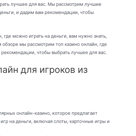
рать лучшее для вас. Мы рассмотрим лучшие
 деньги, и дадим вам рекомендации, чтобы
 где можно играть на деньги, вам нужно знать,
м обзоре мы рассмотрим топ казино онлайн, где
м рекомендации, чтобы выбрать лучшее для вас.
айн для игроков из
улярных онлайн-казино, которое предлагает
 игр на деньги, включая слоты, карточные игры и