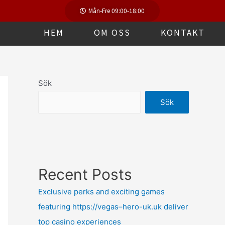
Mån-Fre 09:00-18:00
HEM
OM OSS
KONTAKT
Sök
Sök
Recent Posts
Exclusive perks and exciting games
featuring https://vegas–hero-uk.uk deliver
top casino experiences