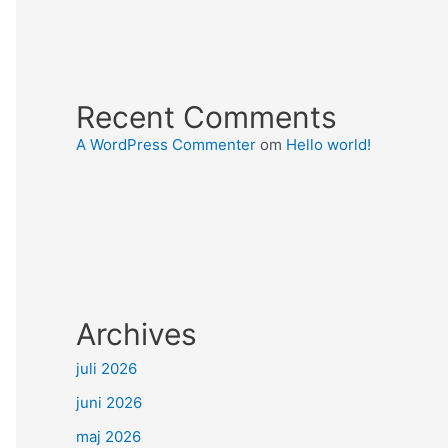
Recent Comments
A WordPress Commenter
om
Hello world!
Archives
juli 2026
juni 2026
maj 2026