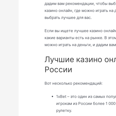
дадим вам рекомендации, чтобы выб
казино онлайн, где можно играть на
выбрать лучшее для вас.
Если вы ищете лучшее казино онлайн,
какие варианты есть на рынке. В это
можно играть на деньги, и дадим ва
Лучшие казино онл
России
Вот несколько рекомендаций:
1xBet – это один из самых поп
игрокам из России более 1 000
рулетку.