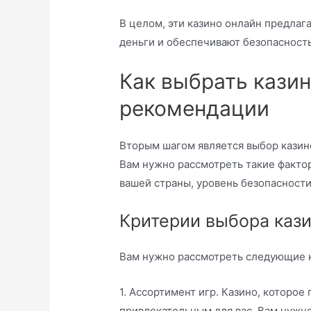
В целом, эти казино онлайн предлаг
деньги и обеспечивают безопасност
Как выбрать казин
рекомендации
Вторым шагом является выбор казин
Вам нужно рассмотреть такие фактор
вашей страны, уровень безопасности
Критерии выбора каз
Вам нужно рассмотреть следующие к
1. Ассортимент игр. Казино, которое
привлекательным для вас. Вам нужно