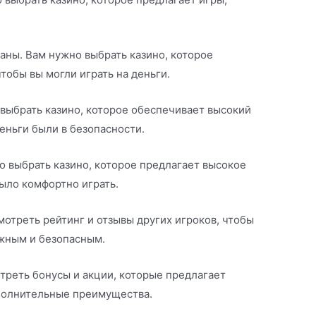
раны. Вам нужно выбрать казино, которое
тобы вы могли играть на деньги.
 выбрать казино, которое обеспечивает высокий
еньги были в безопасности.
о выбрать казино, которое предлагает высокое
ыло комфортно играть.
мотреть рейтинг и отзывы других игроков, чтобы
ежным и безопасным.
отреть бонусы и акции, которые предлагает
ополнительные преимущества.