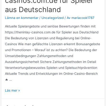
casinos.com.de für Spieler
aus Deutschland
Lämna en kommentar
/
Uncategorized
/ Av
mariacook1787
Aktuelle Spielangebote und seriöse Bewertungen finden mit
https://theninlay-casinos.com.de für Spieler aus Deutschland
Die Bedeutung von Lizenzen und Regulierung bei Online-
Casinos Wie man gefälschte Lizenzen erkennt Bonusangebote
und Promotionen – Worauf ist zu achten? Die Bedeutung der
Umsatzbedingungen Zahlungsmethoden und
Auszahlungssicherheit Sichere Zahlungsmethoden im Detail
Verantwortungsbewusstes Spielen und Spielsuchtprävention
Aktuelle Trends und Entwicklungen im Online-Casino-Bereich
🔥 …
Läs mer »