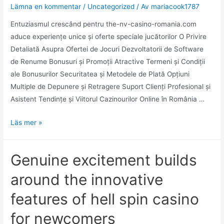
Lämna en kommentar
/
Uncategorized
/ Av
mariacook1787
Entuziasmul crescând pentru the-nv-casino-romania.com
aduce experiențe unice și oferte speciale jucătorilor O Privire
Detaliată Asupra Ofertei de Jocuri Dezvoltatorii de Software
de Renume Bonusuri și Promoții Atractive Termeni și Condiții
ale Bonusurilor Securitatea și Metodele de Plată Opțiuni
Multiple de Depunere și Retragere Suport Clienți Profesional și
Asistent Tendințe și Viitorul Cazinourilor Online în România …
Läs mer »
Genuine excitement builds
around the innovative
features of hell spin casino
for newcomers