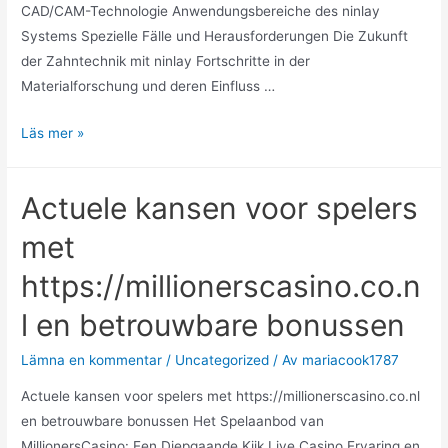
CAD/CAM-Technologie Anwendungsbereiche des ninlay
Systems Spezielle Fälle und Herausforderungen Die Zukunft
der Zahntechnik mit ninlay Fortschritte in der
Materialforschung und deren Einfluss …
Läs mer »
Actuele kansen voor spelers
met
https://millionerscasino.co.n
l en betrouwbare bonussen
Lämna en kommentar
/
Uncategorized
/ Av
mariacook1787
Actuele kansen voor spelers met https://millionerscasino.co.nl
en betrouwbare bonussen Het Spelaanbod van
MillionersCasino: Een Diepgaande Kijk Live Casino Ervaring en