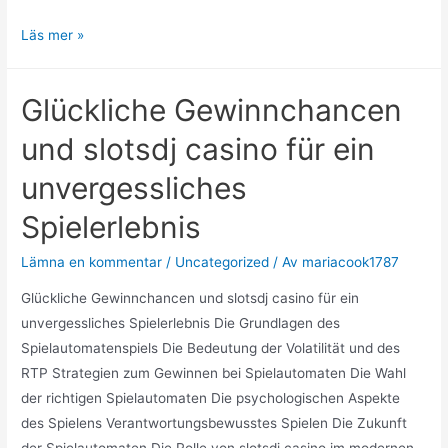
Läs mer »
Glückliche Gewinnchancen
und slotsdj casino für ein
unvergessliches
Spielerlebnis
Lämna en kommentar
/
Uncategorized
/ Av
mariacook1787
Glückliche Gewinnchancen und slotsdj casino für ein
unvergessliches Spielerlebnis Die Grundlagen des
Spielautomatenspiels Die Bedeutung der Volatilität und des
RTP Strategien zum Gewinnen bei Spielautomaten Die Wahl
der richtigen Spielautomaten Die psychologischen Aspekte
des Spielens Verantwortungsbewusstes Spielen Die Zukunft
der Spielautomaten Die Rolle von slotsdj casino im modernen