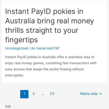
Instant PayID pokies in
Australia bring real money
thrills straight to your
fingertips
Uncategorized
/ Av
mariacook1787
Instant PayID pokies in Australia offer a seamless way to
enjoy real money games, combining fast transactions with
easy access that keeps the action flowing without
interruption.
1
2
…
23
Nästa sida
→
Sök