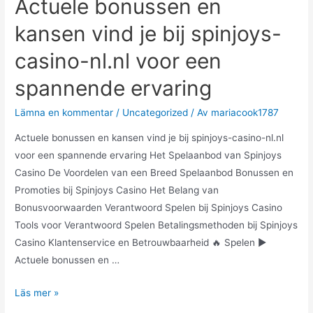
Actuele bonussen en
kansen vind je bij spinjoys-
casino-nl.nl voor een
spannende ervaring
Lämna en kommentar
/
Uncategorized
/ Av
mariacook1787
Actuele bonussen en kansen vind je bij spinjoys-casino-nl.nl
voor een spannende ervaring Het Spelaanbod van Spinjoys
Casino De Voordelen van een Breed Spelaanbod Bonussen en
Promoties bij Spinjoys Casino Het Belang van
Bonusvoorwaarden Verantwoord Spelen bij Spinjoys Casino
Tools voor Verantwoord Spelen Betalingsmethoden bij Spinjoys
Casino Klantenservice en Betrouwbaarheid 🔥 Spelen ▶️
Actuele bonussen en …
Läs mer »