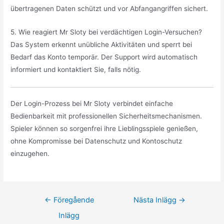
übertragenen Daten schützt und vor Abfangangriffen sichert.
5. Wie reagiert Mr Sloty bei verdächtigen Login-Versuchen?
Das System erkennt unübliche Aktivitäten und sperrt bei
Bedarf das Konto temporär. Der Support wird automatisch
informiert und kontaktiert Sie, falls nötig.
Der Login-Prozess bei Mr Sloty verbindet einfache
Bedienbarkeit mit professionellen Sicherheitsmechanismen.
Spieler können so sorgenfrei ihre Lieblingsspiele genießen,
ohne Kompromisse bei Datenschutz und Kontoschutz
einzugehen.
←
Föregående
Nästa Inlägg
→
Inlägg