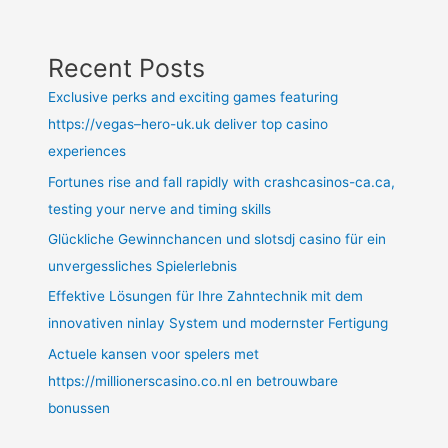
Recent Posts
Exclusive perks and exciting games featuring
https://vegas–hero-uk.uk deliver top casino
experiences
Fortunes rise and fall rapidly with crashcasinos-ca.ca,
testing your nerve and timing skills
Glückliche Gewinnchancen und slotsdj casino für ein
unvergessliches Spielerlebnis
Effektive Lösungen für Ihre Zahntechnik mit dem
innovativen ninlay System und modernster Fertigung
Actuele kansen voor spelers met
https://millionerscasino.co.nl en betrouwbare
bonussen