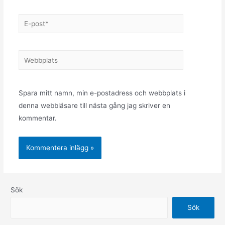
Spara mitt namn, min e-postadress och webbplats i
denna webbläsare till nästa gång jag skriver en
kommentar.
Sök
Sök