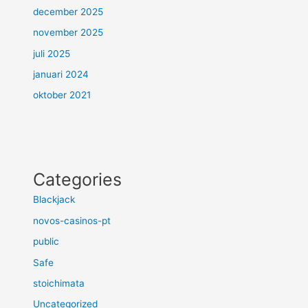
december 2025
november 2025
juli 2025
januari 2024
oktober 2021
Categories
Blackjack
novos-casinos-pt
public
Safe
stoichimata
Uncategorized