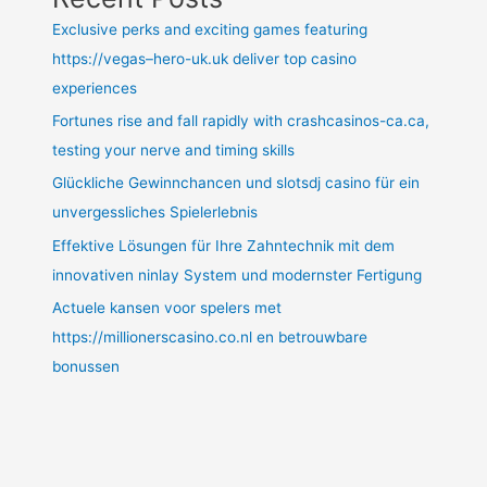
Exclusive perks and exciting games featuring
https://vegas–hero-uk.uk deliver top casino
experiences
Fortunes rise and fall rapidly with crashcasinos-ca.ca,
testing your nerve and timing skills
Glückliche Gewinnchancen und slotsdj casino für ein
unvergessliches Spielerlebnis
Effektive Lösungen für Ihre Zahntechnik mit dem
innovativen ninlay System und modernster Fertigung
Actuele kansen voor spelers met
https://millionerscasino.co.nl en betrouwbare
bonussen