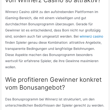
von Winnerz Casino so attraktiv?
Winnerz Casino zählt zu den aufstrebenden Plattformen im
iGaming-Bereich, die mit einem vielseitigen und gut
durchdachten Bonusprogramm überzeugen. Gerade für
Gewinner ist es entscheidend, dass Boni nicht nur großzügig
sind, sondern auch fair umgesetzt werden. Bei
winnerz casino
finden Spieler genau diese Kombination: attraktive Angebote,
transparente Bedingungen und langfristige Belohnungen.
Diese Aspekte machen das Bonusprogramm besonders
wertvoll für erfahrene Spieler, die ihre Gewinne maximieren
wollen.
Wie profitieren Gewinner konkret
vom Bonusangebot?
Das Bonusprogramm bei Winnerz ist strukturiert, um den
unterschiedlichen Bedürfnissen der Spieler gerecht zu werden.