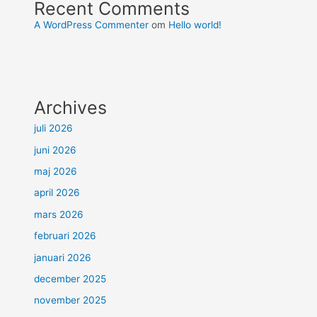
Recent Comments
A WordPress Commenter
om
Hello world!
Archives
juli 2026
juni 2026
maj 2026
april 2026
mars 2026
februari 2026
januari 2026
december 2025
november 2025