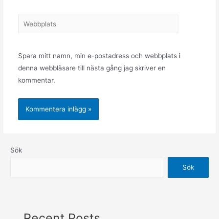
Spara mitt namn, min e-postadress och webbplats i
denna webbläsare till nästa gång jag skriver en
kommentar.
Sök
Sök
Recent Posts