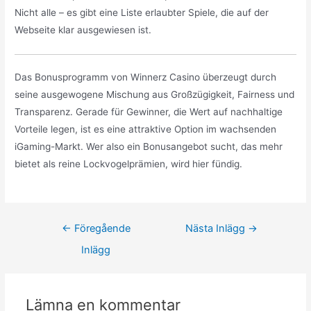
Nicht alle – es gibt eine Liste erlaubter Spiele, die auf der
Webseite klar ausgewiesen ist.
Das Bonusprogramm von Winnerz Casino überzeugt durch
seine ausgewogene Mischung aus Großzügigkeit, Fairness und
Transparenz. Gerade für Gewinner, die Wert auf nachhaltige
Vorteile legen, ist es eine attraktive Option im wachsenden
iGaming-Markt. Wer also ein Bonusangebot sucht, das mehr
bietet als reine Lockvogelprämien, wird hier fündig.
←
Föregående
Nästa Inlägg
→
Inlägg
Lämna en kommentar