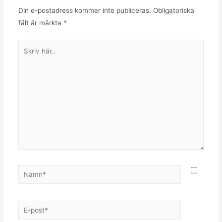
Din e-postadress kommer inte publiceras.
Obligatoriska
fält är märkta
*