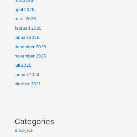
maj 2026
april 2026
mars 2026
februari 2026
januari 2026
december 2025
november 2025
juli 2025
januari 2024
oktober 2021
Categories
Blackjack