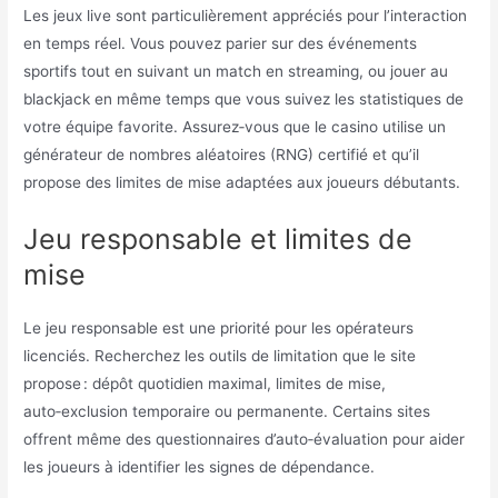
Les jeux live sont particulièrement appréciés pour l’interaction
en temps réel. Vous pouvez parier sur des événements
sportifs tout en suivant un match en streaming, ou jouer au
blackjack en même temps que vous suivez les statistiques de
votre équipe favorite. Assurez‑vous que le casino utilise un
générateur de nombres aléatoires (RNG) certifié et qu’il
propose des limites de mise adaptées aux joueurs débutants.
Jeu responsable et limites de
mise
Le jeu responsable est une priorité pour les opérateurs
licenciés. Recherchez les outils de limitation que le site
propose : dépôt quotidien maximal, limites de mise,
auto‑exclusion temporaire ou permanente. Certains sites
offrent même des questionnaires d’auto‑évaluation pour aider
les joueurs à identifier les signes de dépendance.