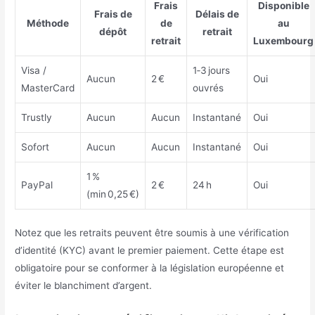
Frais
Disponible
Frais de
Délais de
Méthode
de
au
dépôt
retrait
retrait
Luxembourg
Visa /
1‑3 jours
Aucun
2 €
Oui
MasterCard
ouvrés
Trustly
Aucun
Aucun
Instantané
Oui
Sofort
Aucun
Aucun
Instantané
Oui
1 %
PayPal
2 €
24 h
Oui
(min 0,25 €)
Notez que les retraits peuvent être soumis à une vérification
d’identité (KYC) avant le premier paiement. Cette étape est
obligatoire pour se conformer à la législation européenne et
éviter le blanchiment d’argent.