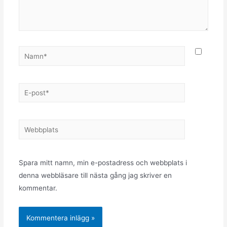
Spara mitt namn, min e-postadress och webbplats i
denna webbläsare till nästa gång jag skriver en
kommentar.