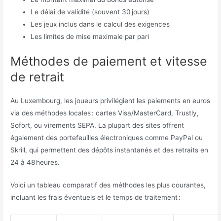
Le délai de validité (souvent 30 jours)
Les jeux inclus dans le calcul des exigences
Les limites de mise maximale par pari
Méthodes de paiement et vitesse
de retrait
Au Luxembourg, les joueurs privilégient les paiements en euros
via des méthodes locales : cartes Visa/MasterCard, Trustly,
Sofort, ou virements SEPA. La plupart des sites offrent
également des portefeuilles électroniques comme PayPal ou
Skrill, qui permettent des dépôts instantanés et des retraits en
24 à 48 heures.
Voici un tableau comparatif des méthodes les plus courantes,
incluant les frais éventuels et le temps de traitement :