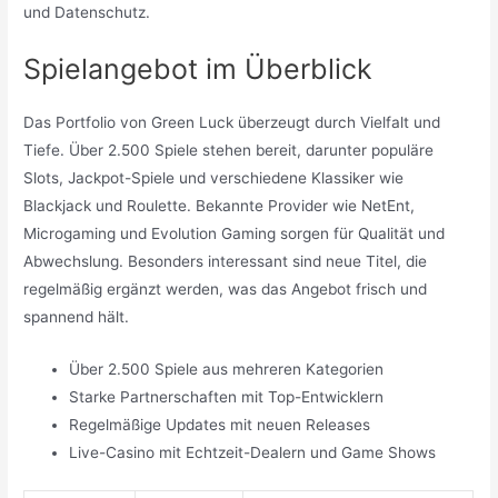
und Datenschutz.
Spielangebot im Überblick
Das Portfolio von Green Luck überzeugt durch Vielfalt und
Tiefe. Über 2.500 Spiele stehen bereit, darunter populäre
Slots, Jackpot-Spiele und verschiedene Klassiker wie
Blackjack und Roulette. Bekannte Provider wie NetEnt,
Microgaming und Evolution Gaming sorgen für Qualität und
Abwechslung. Besonders interessant sind neue Titel, die
regelmäßig ergänzt werden, was das Angebot frisch und
spannend hält.
Über 2.500 Spiele aus mehreren Kategorien
Starke Partnerschaften mit Top-Entwicklern
Regelmäßige Updates mit neuen Releases
Live-Casino mit Echtzeit-Dealern und Game Shows