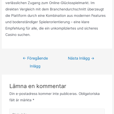
verlässlichen Zugang zum Online-Glücksspielmarkt. Im
direkten Vergleich mit dem Branchendurchschnitt überzeugt
die Plattform durch eine Kombination aus modernen Features
und bodenständiger Spielerorientierung – eine klare
Empfehlung für alle, die ein unkompliziertes und sicheres
Casino suchen.
←
Föregående
Nästa Inlägg
→
Inlägg
Lämna en kommentar
Din e-postadress kommer inte publiceras.
Obligatoriska
fält är märkta
*