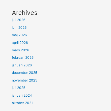
Archives
juli 2026
juni 2026
maj 2026
april 2026
mars 2026
februari 2026
januari 2026
december 2025
november 2025
juli 2025
januari 2024
oktober 2021