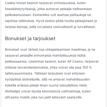
Lisäksi monet kasinot tarjoavat ominaisuuksia, kuten
itsesäätelytyökaluja, jotka auttavat pelaajia hallitsemaan
pelikokemustaan. Esimerkiksi voit asettaa pelitaukoja tai
rajoittaa talletuksia. Hyvä kasino pitää huolta pelaajistaan ja
tarjoaa keinoja, joilla voi pelata vastuullisesti ja turvallisesti.
Bonukset ja tarjoukset
Bonukset ovat tärkeä osa uhkapelaamisen maailmaa, ja ne
tarjoavat pelaajille erinomaisia mahdollisuuksia lisätä
pelikassaansa. Useimmat kasinot, kuten Alf Casino, tarjoavat
erilaisia tervetuliaisbonuksia, jotka voivat olla jopa 100 %
talletussummasta. Tällaiset tarjoukset ovat erityisen
hyödyllisiä aloittelijoille, sillä ne antavat mahdollisuuden
kokeilla erilaisia pelejä ilman suurta taloudellista riskiä.
Aloittelijat voivat löytää kiinnostavia vaihtoehtoja, kuten
alfcasino mobiili, joka tuo pelit kätevästi saataville.