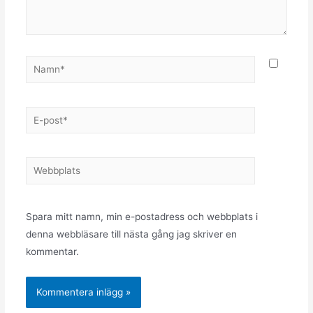
Spara mitt namn, min e-postadress och webbplats i
denna webbläsare till nästa gång jag skriver en
kommentar.