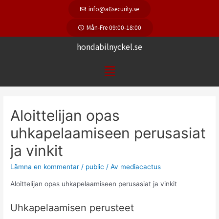
info@a6security.se
Mån-Fre 09:00-18:00
hondabilnyckel.se
Aloittelijan opas
uhkapelaamiseen perusasiat
ja vinkit
Lämna en kommentar
/
public
/ Av
mediacactus
Aloittelijan opas uhkapelaamiseen perusasiat ja vinkit
Uhkapelaamisen perusteet