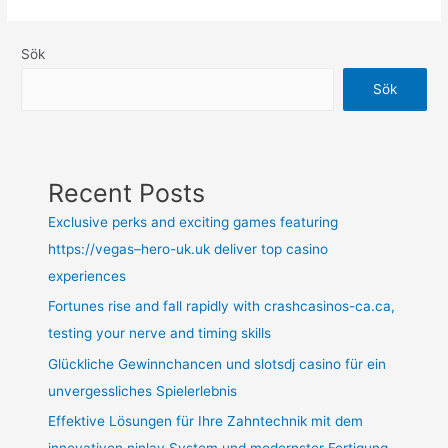
Sök
Sök
Recent Posts
Exclusive perks and exciting games featuring
https://vegas–hero-uk.uk deliver top casino
experiences
Fortunes rise and fall rapidly with crashcasinos-ca.ca,
testing your nerve and timing skills
Glückliche Gewinnchancen und slotsdj casino für ein
unvergessliches Spielerlebnis
Effektive Lösungen für Ihre Zahntechnik mit dem