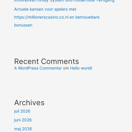
innovativen ninlay System und modernster Fertigung
Actuele kansen voor spelers met
https://millionerscasino.co.nl en betrouwbare
bonussen
Recent Comments
A WordPress Commenter
om
Hello world!
Archives
juli 2026
juni 2026
maj 2026