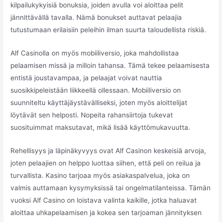
kilpailukykyisiä bonuksia, joiden avulla voi aloittaa pelit
jännittävällä tavalla. Nämä bonukset auttavat pelaajia
tutustumaan erilaisiin peleihin ilman suurta taloudellista riskiä.
Alf Casinolla on myös mobiiliversio, joka mahdollistaa
pelaamisen missä ja milloin tahansa. Tämä tekee pelaamisesta
entistä joustavampaa, ja pelaajat voivat nauttia
suosikkipeleistään liikkeellä ollessaan. Mobiiliversio on
suunniteltu käyttäjäystävälliseksi, joten myös aloittelijat
löytävät sen helposti. Nopeita rahansiirtoja tukevat
suosituimmat maksutavat, mikä lisää käyttömukavuutta.
Rehellisyys ja läpinäkyvyys ovat Alf Casinon keskeisiä arvoja,
joten pelaajien on helppo luottaa siihen, että peli on reilua ja
turvallista. Kasino tarjoaa myös asiakaspalvelua, joka on
valmis auttamaan kysymyksissä tai ongelmatilanteissa. Tämän
vuoksi Alf Casino on loistava valinta kaikille, jotka haluavat
aloittaa uhkapelaamisen ja kokea sen tarjoaman jännityksen