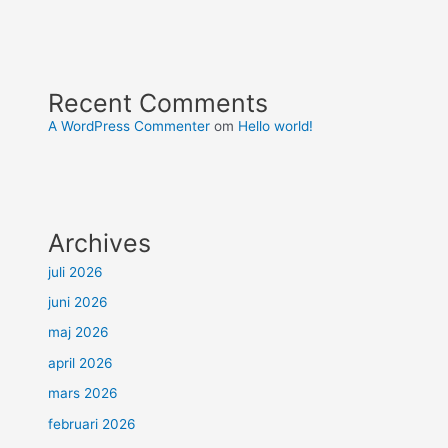
Recent Comments
A WordPress Commenter
om
Hello world!
Archives
juli 2026
juni 2026
maj 2026
april 2026
mars 2026
februari 2026