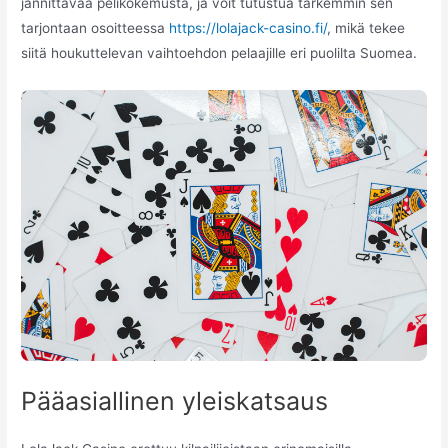
jännittävää pelikokemusta, ja voit tutustua tarkemmin sen
tarjontaan osoitteessa
https://lolajack-casino.fi/
, mikä tekee
siitä houkuttelevan vaihtoehdon pelaajille eri puolilta Suomea.
Pääasiallinen yleiskatsaus