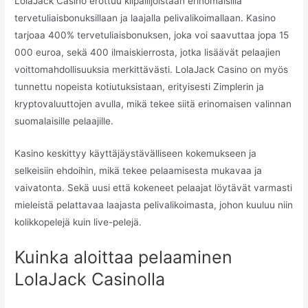
LolaJack Casino erottuu kilpailijoistaan erinomaisilla
tervetuliaisbonuksillaan ja laajalla pelivalikoimallaan. Kasino
tarjoaa 400% tervetuliaisbonuksen, joka voi saavuttaa jopa 15
000 euroa, sekä 400 ilmaiskierrosta, jotka lisäävät pelaajien
voittomahdollisuuksia merkittävästi. LolaJack Casino on myös
tunnettu nopeista kotiutuksistaan, erityisesti Zimplerin ja
kryptovaluuttojen avulla, mikä tekee siitä erinomaisen valinnan
suomalaisille pelaajille.
Kasino keskittyy käyttäjäystävälliseen kokemukseen ja
selkeisiin ehdoihin, mikä tekee pelaamisesta mukavaa ja
vaivatonta. Sekä uusi että kokeneet pelaajat löytävät varmasti
mieleistä pelattavaa laajasta pelivalikoimasta, johon kuuluu niin
kolikkopelejä kuin live-pelejä.
Kuinka aloittaa pelaaminen
LolaJack Casinolla