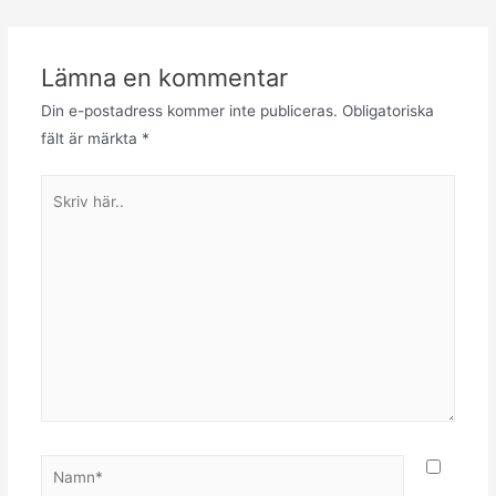
Lämna en kommentar
Din e-postadress kommer inte publiceras.
Obligatoriska
fält är märkta
*