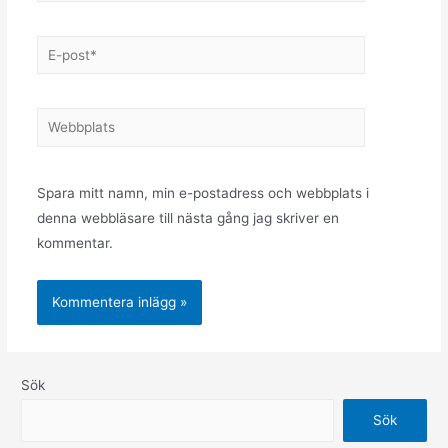
Spara mitt namn, min e-postadress och webbplats i
denna webbläsare till nästa gång jag skriver en
kommentar.
Sök
Sök