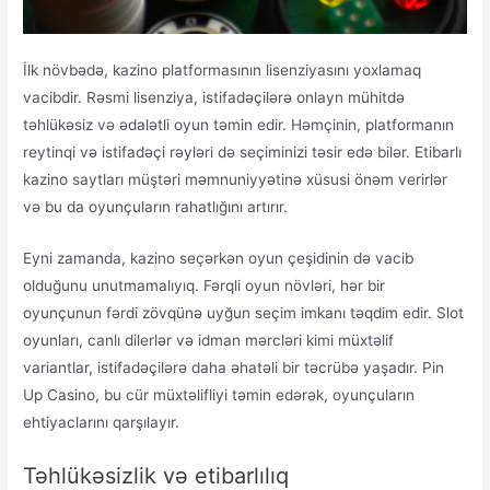
İlk növbədə, kazino platformasının lisenziyasını yoxlamaq
vacibdir. Rəsmi lisenziya, istifadəçilərə onlayn mühitdə
təhlükəsiz və ədalətli oyun təmin edir. Həmçinin, platformanın
reytinqi və istifadəçi rəyləri də seçiminizi təsir edə bilər. Etibarlı
kazino saytları müştəri məmnuniyyətinə xüsusi önəm verirlər
və bu da oyunçuların rahatlığını artırır.
Eyni zamanda, kazino seçərkən oyun çeşidinin də vacib
olduğunu unutmamalıyıq. Fərqli oyun növləri, hər bir
oyunçunun fərdi zövqünə uyğun seçim imkanı təqdim edir. Slot
oyunları, canlı dilerlər və idman mərcləri kimi müxtəlif
variantlar, istifadəçilərə daha əhatəli bir təcrübə yaşadır. Pin
Up Casino, bu cür müxtəlifliyi təmin edərək, oyunçuların
ehtiyaclarını qarşılayır.
Təhlükəsizlik və etibarlılıq