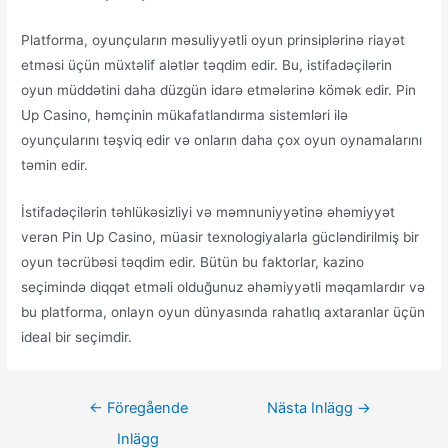
Platforma, oyunçuların məsuliyyətli oyun prinsiplərinə riayət
etməsi üçün müxtəlif alətlər təqdim edir. Bu, istifadəçilərin
oyun müddətini daha düzgün idarə etmələrinə kömək edir. Pin
Up Casino, həmçinin mükafatlandırma sistemləri ilə
oyunçularını təşviq edir və onların daha çox oyun oynamalarını
təmin edir.
İstifadəçilərin təhlükəsizliyi və məmnuniyyətinə əhəmiyyət
verən Pin Up Casino, müasir texnologiyalarla gücləndirilmiş bir
oyun təcrübəsi təqdim edir. Bütün bu faktorlar, kazino
seçimində diqqət etməli olduğunuz əhəmiyyətli məqamlardır və
bu platforma, onlayn oyun dünyasında rahatlıq axtaranlar üçün
ideal bir seçimdir.
←
Föregående
Nästa Inlägg
→
Inlägg