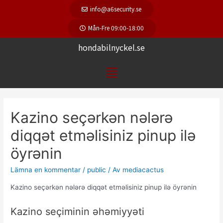
info@a6security.se
Mån-Fre 09:00-18:00
hondabilnyckel.se
Kazino seçərkən nələrə
diqqət etməlisiniz pinup ilə
öyrənin
Lämna en kommentar
/
public
/ Av
mediacactus
Kazino seçərkən nələrə diqqət etməlisiniz pinup ilə öyrənin
Kazino seçiminin əhəmiyyəti