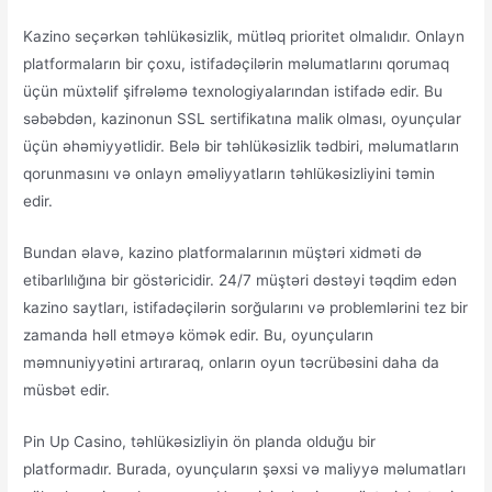
Kazino seçərkən təhlükəsizlik, mütləq prioritet olmalıdır. Onlayn
platformaların bir çoxu, istifadəçilərin məlumatlarını qorumaq
üçün müxtəlif şifrələmə texnologiyalarından istifadə edir. Bu
səbəbdən, kazinonun SSL sertifikatına malik olması, oyunçular
üçün əhəmiyyətlidir. Belə bir təhlükəsizlik tədbiri, məlumatların
qorunmasını və onlayn əməliyyatların təhlükəsizliyini təmin
edir.
Bundan əlavə, kazino platformalarının müştəri xidməti də
etibarlılığına bir göstəricidir. 24/7 müştəri dəstəyi təqdim edən
kazino saytları, istifadəçilərin sorğularını və problemlərini tez bir
zamanda həll etməyə kömək edir. Bu, oyunçuların
məmnuniyyətini artıraraq, onların oyun təcrübəsini daha da
müsbət edir.
Pin Up Casino, təhlükəsizliyin ön planda olduğu bir
platformadır. Burada, oyunçuların şəxsi və maliyyə məlumatları