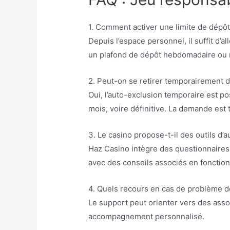
1. Comment activer une limite de dépôt
Depuis l’espace personnel, il suffit d’a
un plafond de dépôt hebdomadaire ou 
2. Peut-on se retirer temporairement d
Oui, l’auto-exclusion temporaire est p
mois, voire définitive. La demande est 
3. Le casino propose-t-il des outils d’a
Haz Casino intègre des questionnaire
avec des conseils associés en fonction
4. Quels recours en cas de problème d
Le support peut orienter vers des asso
accompagnement personnalisé.