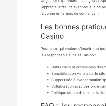
Un joueur expérimenté souligne : « Apr
j’apprécie la facilité avec laquelle on
la donne en termes de confiance. »
Les bonnes pratiqu
Casino
Pour ceux qui veulent s’inscrire en tou
jeu responsable sur Haz Casino :
Outils clairs et accessibles dir
Sensibilisation visible sur le si
Support dédié avec formation sp
Collaboration avec des organism
Politique stricte d’auto-exclusio
FAQ : Jeu responsa