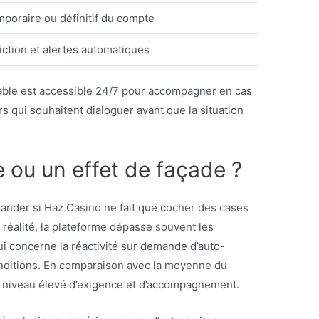
poraire ou définitif du compte
iction et alertes automatiques
sable est accessible 24/7 pour accompagner en cas
rs qui souhaitent dialoguer avant que la situation
e ou un effet de façade ?
ander si Haz Casino ne fait que cocher des cases
 réalité, la plateforme dépasse souvent les
i concerne la réactivité sur demande d’auto-
onditions. En comparaison avec la moyenne du
n niveau élevé d’exigence et d’accompagnement.