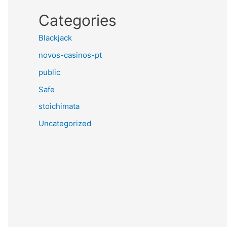
Categories
Blackjack
novos-casinos-pt
public
Safe
stoichimata
Uncategorized