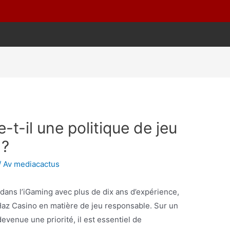
-t-il une politique de jeu
 ?
/ Av
mediacactus
dans l’iGaming avec plus de dix ans d’expérience,
Haz Casino en matière de jeu responsable. Sur un
evenue une priorité, il est essentiel de