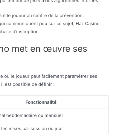
portement de jeu via des algorithmes internes
nt le joueur au centre de la prévention.
qui communiquent peu sur ce sujet, Haz Casino
hase d’inscription.
o met en œuvre ses
ire où le joueur peut facilement paramétrer ses
il est possible de définir :
Fonctionnalité
mal hebdomadaire ou mensuel
 les mises par session ou jour