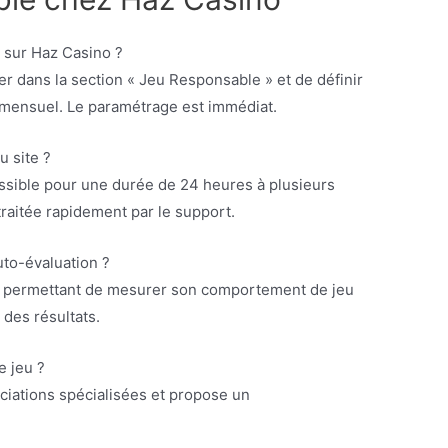
 sur Haz Casino ?
ller dans la section « Jeu Responsable » et de définir
mensuel. Le paramétrage est immédiat.
u site ?
ossible pour une durée de 24 heures à plusieurs
traitée rapidement par le support.
uto-évaluation ?
s permettant de mesurer son comportement de jeu
 des résultats.
e jeu ?
ciations spécialisées et propose un