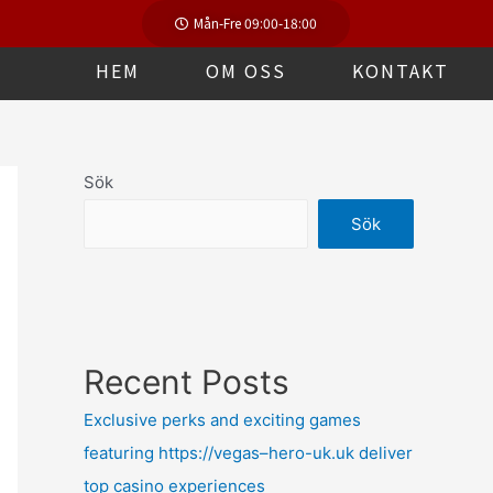
Mån-Fre 09:00-18:00
HEM
OM OSS
KONTAKT
Sök
Sök
Recent Posts
Exclusive perks and exciting games
featuring https://vegas–hero-uk.uk deliver
top casino experiences