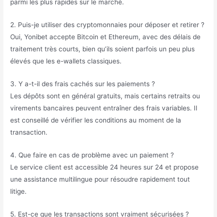
parmi les plus rapides sur le marché.
2. Puis-je utiliser des cryptomonnaies pour déposer et retirer ?
Oui, Yonibet accepte Bitcoin et Ethereum, avec des délais de
traitement très courts, bien qu’ils soient parfois un peu plus
élevés que les e-wallets classiques.
3. Y a-t-il des frais cachés sur les paiements ?
Les dépôts sont en général gratuits, mais certains retraits ou
virements bancaires peuvent entraîner des frais variables. Il
est conseillé de vérifier les conditions au moment de la
transaction.
4. Que faire en cas de problème avec un paiement ?
Le service client est accessible 24 heures sur 24 et propose
une assistance multilingue pour résoudre rapidement tout
litige.
5. Est-ce que les transactions sont vraiment sécurisées ?