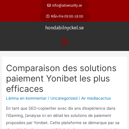
info@a6security.se
Mån-Fre 09:00-18:00
hondabilnyckel.se
Comparaison des solutions
paiement Yonibet les plus
efficaces
Lämna en kommentar
/
Uncategorized
/ Av
mediacactus
En tant que SEO-copiwriter avec dix ans d’expérience dans
l’iGaming, j’analyse ici en détail les solutions de paiement
proposées par Yonibet. Cette plateforme se démarque par sa