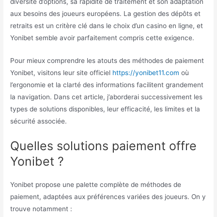
diversité d’options, sa rapidité de traitement et son adaptation
aux besoins des joueurs européens. La gestion des dépôts et
retraits est un critère clé dans le choix d’un casino en ligne, et
Yonibet semble avoir parfaitement compris cette exigence.
Pour mieux comprendre les atouts des méthodes de paiement
Yonibet, visitons leur site officiel
https://yonibet11.com
où
l’ergonomie et la clarté des informations facilitent grandement
la navigation. Dans cet article, j’aborderai successivement les
types de solutions disponibles, leur efficacité, les limites et la
sécurité associée.
Quelles solutions paiement offre
Yonibet ?
Yonibet propose une palette complète de méthodes de
paiement, adaptées aux préférences variées des joueurs. On y
trouve notamment :