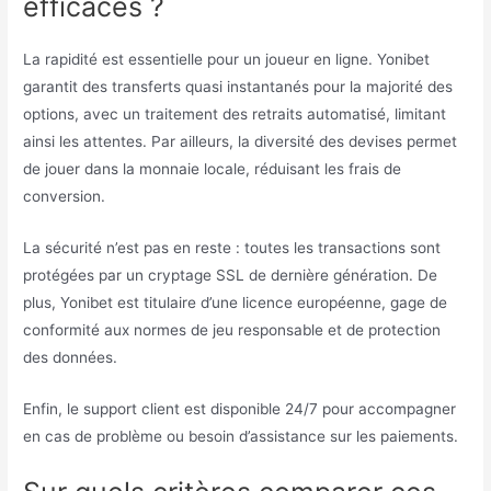
efficaces ?
La rapidité est essentielle pour un joueur en ligne. Yonibet
garantit des transferts quasi instantanés pour la majorité des
options, avec un traitement des retraits automatisé, limitant
ainsi les attentes. Par ailleurs, la diversité des devises permet
de jouer dans la monnaie locale, réduisant les frais de
conversion.
La sécurité n’est pas en reste : toutes les transactions sont
protégées par un cryptage SSL de dernière génération. De
plus, Yonibet est titulaire d’une licence européenne, gage de
conformité aux normes de jeu responsable et de protection
des données.
Enfin, le support client est disponible 24/7 pour accompagner
en cas de problème ou besoin d’assistance sur les paiements.