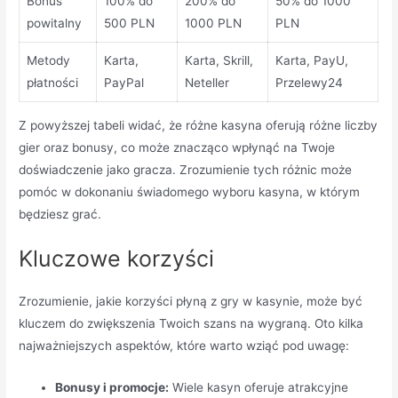
Bonus
100% do
200% do
50% do 1000
powitalny
500 PLN
1000 PLN
PLN
Metody
Karta,
Karta, Skrill,
Karta, PayU,
płatności
PayPal
Neteller
Przelewy24
Z powyższej tabeli widać, że różne kasyna oferują różne liczby
gier oraz bonusy, co może znacząco wpłynąć na Twoje
doświadczenie jako gracza. Zrozumienie tych różnic może
pomóc w dokonaniu świadomego wyboru kasyna, w którym
będziesz grać.
Kluczowe korzyści
Zrozumienie, jakie korzyści płyną z gry w kasynie, może być
kluczem do zwiększenia Twoich szans na wygraną. Oto kilka
najważniejszych aspektów, które warto wziąć pod uwagę:
Bonusy i promocje:
Wiele kasyn oferuje atrakcyjne