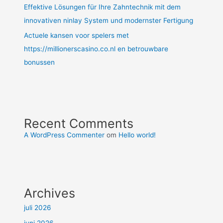
Effektive Lösungen für Ihre Zahntechnik mit dem
innovativen ninlay System und modernster Fertigung
Actuele kansen voor spelers met
https://millionerscasino.co.nl en betrouwbare
bonussen
Recent Comments
A WordPress Commenter
om
Hello world!
Archives
juli 2026
juni 2026