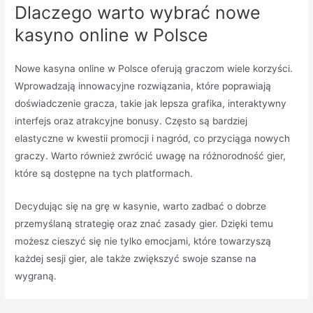
Dlaczego warto wybrać nowe
kasyno online w Polsce
Nowe kasyna online w Polsce oferują graczom wiele korzyści.
Wprowadzają innowacyjne rozwiązania, które poprawiają
doświadczenie gracza, takie jak lepsza grafika, interaktywny
interfejs oraz atrakcyjne bonusy. Często są bardziej
elastyczne w kwestii promocji i nagród, co przyciąga nowych
graczy. Warto również zwrócić uwagę na różnorodność gier,
które są dostępne na tych platformach.
Decydując się na grę w kasynie, warto zadbać o dobrze
przemyślaną strategię oraz znać zasady gier. Dzięki temu
możesz cieszyć się nie tylko emocjami, które towarzyszą
każdej sesji gier, ale także zwiększyć swoje szanse na
wygraną.