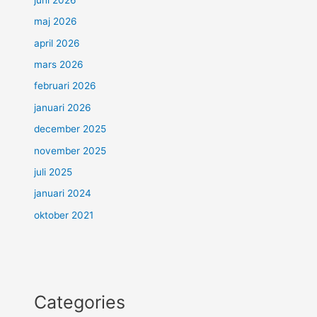
maj 2026
april 2026
mars 2026
februari 2026
januari 2026
december 2025
november 2025
juli 2025
januari 2024
oktober 2021
Categories