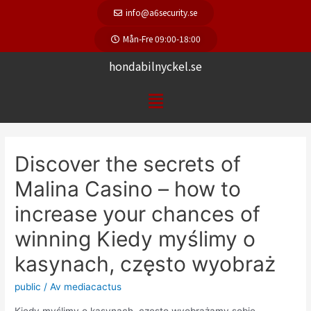
info@a6security.se
Mån-Fre 09:00-18:00
hondabilnyckel.se
Discover the secrets of
Malina Casino – how to
increase your chances of
winning Kiedy myślimy o
kasynach, często wyobraż
public
/ Av
mediacactus