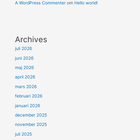
A WordPress Commenter
om
Hello world!
Archives
juli 2026
juni 2026
maj 2026
april 2026
mars 2026
februari 2026
januari 2026
december 2025
november 2025
juli 2025