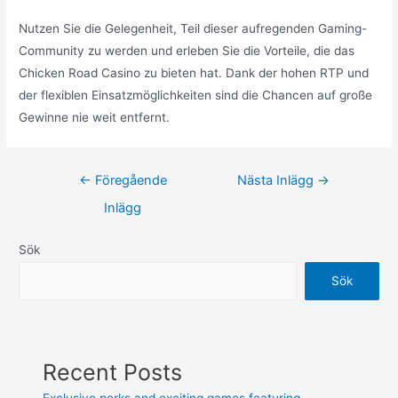
Nutzen Sie die Gelegenheit, Teil dieser aufregenden Gaming-
Community zu werden und erleben Sie die Vorteile, die das
Chicken Road Casino zu bieten hat. Dank der hohen RTP und
der flexiblen Einsatzmöglichkeiten sind die Chancen auf große
Gewinne nie weit entfernt.
←
Föregående
Nästa Inlägg
→
Inlägg
Sök
Sök
Recent Posts