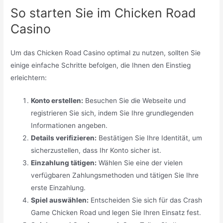
So starten Sie im Chicken Road
Casino
Um das Chicken Road Casino optimal zu nutzen, sollten Sie
einige einfache Schritte befolgen, die Ihnen den Einstieg
erleichtern:
Konto erstellen:
Besuchen Sie die Webseite und
registrieren Sie sich, indem Sie Ihre grundlegenden
Informationen angeben.
Details verifizieren:
Bestätigen Sie Ihre Identität, um
sicherzustellen, dass Ihr Konto sicher ist.
Einzahlung tätigen:
Wählen Sie eine der vielen
verfügbaren Zahlungsmethoden und tätigen Sie Ihre
erste Einzahlung.
Spiel auswählen:
Entscheiden Sie sich für das Crash
Game Chicken Road und legen Sie Ihren Einsatz fest.