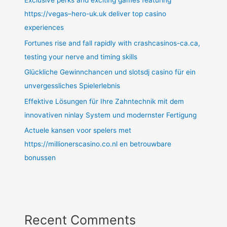
Exclusive perks and exciting games featuring
https://vegas–hero-uk.uk deliver top casino
experiences
Fortunes rise and fall rapidly with crashcasinos-ca.ca,
testing your nerve and timing skills
Glückliche Gewinnchancen und slotsdj casino für ein
unvergessliches Spielerlebnis
Effektive Lösungen für Ihre Zahntechnik mit dem
innovativen ninlay System und modernster Fertigung
Actuele kansen voor spelers met
https://millionerscasino.co.nl en betrouwbare
bonussen
Recent Comments