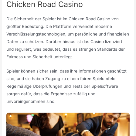
Chicken Road Casino
Die Sicherheit der Spieler ist im Chicken Road Casino von
größter Bedeutung. Die Plattform verwendet moderne
Verschlüsselungstechnologien, um persönliche und finanziellen
Daten zu schützen. Darüber hinaus ist das Casino lizenziert
und reguliert, was bedeutet, dass es strengen Standards der
Fairness und Sicherheit unterliegt.
Spieler können sicher sein, dass ihre Informationen geschützt
sind, und sie haben Zugang zu einem fairen Spielumfeld.
Regelmäßige Überprüfungen und Tests der Spielsoftware
sorgen dafür, dass die Ergebnisse zufällig und
unvoreingenommen sind.